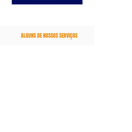
ALGUNS DE NOSSOS SERVIÇOS
Agenda | Caderno | Calendário
Uniforme Esportivo e Empresarial
Wind Banner | Bandeira
Fachada | Adesivo | Lona
Impressão Gráfica | Materias
Office
CONTATOS