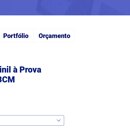
Portfólio
Orçamento
nil à Prova
x3CM
eço